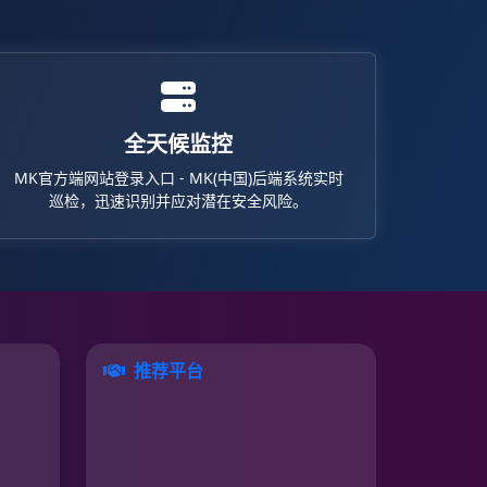
全天候监控
MK官方端网站登录入口 - MK(中国)后端系统实时
巡检，迅速识别并应对潜在安全风险。
推荐平台