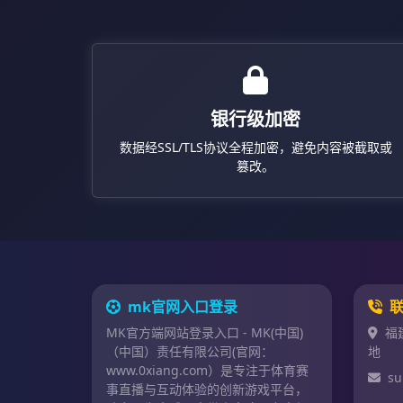
银行级加密
数据经SSL/TLS协议全程加密，避免内容被截取或
篡改。
mk官网入口登录
MK官方端网站登录入口 - MK(中国)
福
（中国）责任有限公司(官网：
地
www.0xiang.com）是专注于体育赛
su
事直播与互动体验的创新游戏平台，