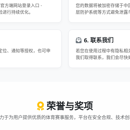
官方端网站登录入口 -
您的数据将被加密存储于中
体验进行持续优化。
层防护系统等方式避免泄露
6. 联系我们
定位、通知等授权，也可申
若您在使用过程中有隐私相关疑问或
我们取得联系，我们会尽快
荣誉与奖项
致力于为用户提供优质的体育赛事服务，平台在安全合规、技术