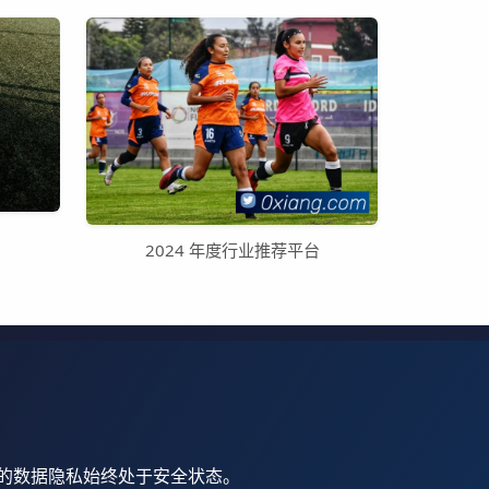
2024 年度行业推荐平台
的数据隐私始终处于安全状态。